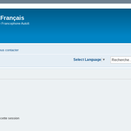
 Français
Francophone AutoIt
us contacter
Select Language
▼
 cette session