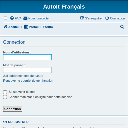
AutoIt Français
FAQ
Nous contacter
S’enregistrer
Connexion
R
Accueil
Portail
Forum
e
c
Connexion
h
Nom d’utilisateur :
e
r
Mot de passe :
c
h
J’ai oublié mon mot de passe
Renvoyer le courriel de confirmation
e
r
Se souvenir de moi
Cacher mon statut en ligne pour cette session
S’ENREGISTRER