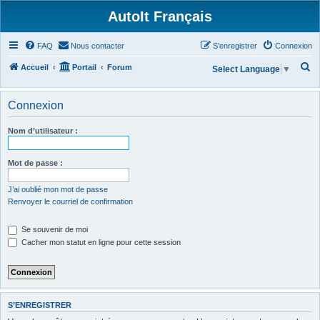
AutoIt Français
FAQ
Nous contacter
S’enregistrer
Connexion
R
Accueil
Portail
Forum
Select Language
▼
e
c
Connexion
h
Nom d’utilisateur :
e
r
Mot de passe :
c
h
J’ai oublié mon mot de passe
Renvoyer le courriel de confirmation
e
r
Se souvenir de moi
Cacher mon statut en ligne pour cette session
S’ENREGISTRER