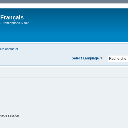
 Français
Francophone AutoIt
us contacter
Select Language
▼
 cette session