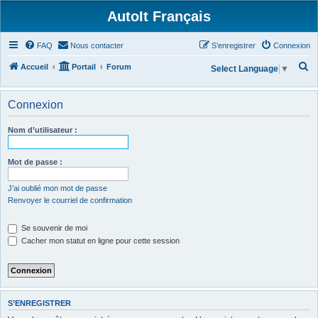
AutoIt Français
FAQ
Nous contacter
S’enregistrer
Connexion
R
Accueil
Portail
Forum
Select Language
▼
e
c
Connexion
h
Nom d’utilisateur :
e
r
Mot de passe :
c
h
J’ai oublié mon mot de passe
Renvoyer le courriel de confirmation
e
r
Se souvenir de moi
Cacher mon statut en ligne pour cette session
S’ENREGISTRER