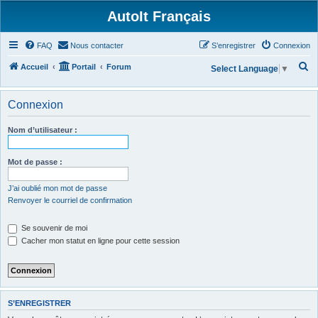
AutoIt Français
FAQ
Nous contacter
S’enregistrer
Connexion
R
Accueil
Portail
Forum
Select Language
▼
e
c
Connexion
h
Nom d’utilisateur :
e
r
Mot de passe :
c
h
J’ai oublié mon mot de passe
Renvoyer le courriel de confirmation
e
r
Se souvenir de moi
Cacher mon statut en ligne pour cette session
S’ENREGISTRER