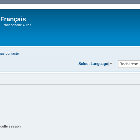
 Français
Francophone AutoIt
us contacter
Select Language
▼
 cette session