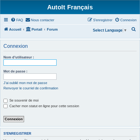
AutoIt Français
FAQ
Nous contacter
S’enregistrer
Connexion
R
Accueil
Portail
Forum
Select Language
▼
e
c
Connexion
h
Nom d’utilisateur :
e
r
Mot de passe :
c
h
J’ai oublié mon mot de passe
Renvoyer le courriel de confirmation
e
r
Se souvenir de moi
Cacher mon statut en ligne pour cette session
S’ENREGISTRER