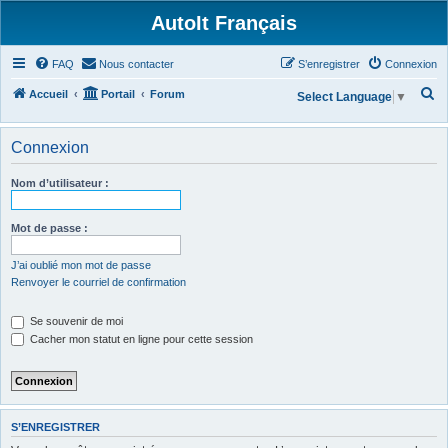
AutoIt Français
FAQ
Nous contacter
S’enregistrer
Connexion
R
Accueil
Portail
Forum
Select Language
▼
e
c
Connexion
h
Nom d’utilisateur :
e
r
Mot de passe :
c
h
J’ai oublié mon mot de passe
Renvoyer le courriel de confirmation
e
r
Se souvenir de moi
Cacher mon statut en ligne pour cette session
S’ENREGISTRER