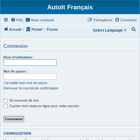
AutoIt Français
FAQ
Nous contacter
S’enregistrer
Connexion
R
Accueil
Portail
Forum
Select Language
▼
e
c
Connexion
h
Nom d’utilisateur :
e
r
Mot de passe :
c
h
J’ai oublié mon mot de passe
Renvoyer le courriel de confirmation
e
r
Se souvenir de moi
Cacher mon statut en ligne pour cette session
S’ENREGISTRER