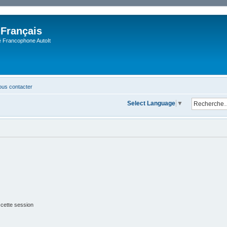
 Français
Francophone AutoIt
us contacter
Select Language
▼
 cette session