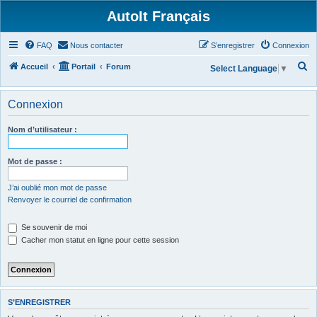
AutoIt Français
FAQ
Nous contacter
S’enregistrer
Connexion
R
Accueil
Portail
Forum
Select Language
▼
e
c
Connexion
h
Nom d’utilisateur :
e
r
Mot de passe :
c
h
J’ai oublié mon mot de passe
Renvoyer le courriel de confirmation
e
r
Se souvenir de moi
Cacher mon statut en ligne pour cette session
S’ENREGISTRER