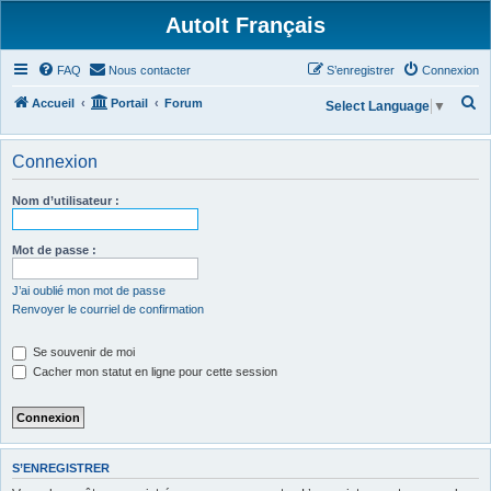
AutoIt Français
FAQ
Nous contacter
S’enregistrer
Connexion
R
Accueil
Portail
Forum
Select Language
▼
e
c
Connexion
h
Nom d’utilisateur :
e
r
Mot de passe :
c
h
J’ai oublié mon mot de passe
Renvoyer le courriel de confirmation
e
r
Se souvenir de moi
Cacher mon statut en ligne pour cette session
S’ENREGISTRER