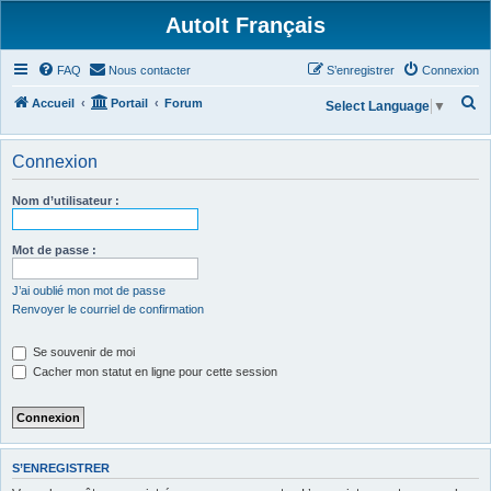
AutoIt Français
FAQ
Nous contacter
S’enregistrer
Connexion
R
Accueil
Portail
Forum
Select Language
▼
e
c
Connexion
h
Nom d’utilisateur :
e
r
Mot de passe :
c
h
J’ai oublié mon mot de passe
Renvoyer le courriel de confirmation
e
r
Se souvenir de moi
Cacher mon statut en ligne pour cette session
S’ENREGISTRER