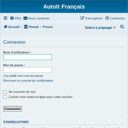
AutoIt Français
FAQ
Nous contacter
S’enregistrer
Connexion
R
Accueil
Portail
Forum
Select Language
▼
e
c
Connexion
h
Nom d’utilisateur :
e
r
Mot de passe :
c
h
J’ai oublié mon mot de passe
Renvoyer le courriel de confirmation
e
r
Se souvenir de moi
Cacher mon statut en ligne pour cette session
S’ENREGISTRER