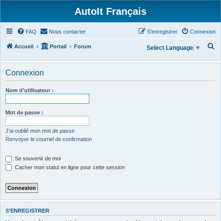
AutoIt Français
FAQ
Nous contacter
S’enregistrer
Connexion
R
Accueil
Portail
Forum
Select Language
▼
e
c
Connexion
h
Nom d’utilisateur :
e
r
Mot de passe :
c
h
J’ai oublié mon mot de passe
Renvoyer le courriel de confirmation
e
r
Se souvenir de moi
Cacher mon statut en ligne pour cette session
S’ENREGISTRER