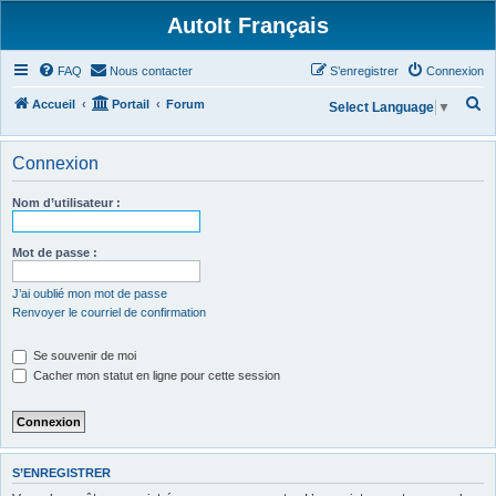
AutoIt Français
FAQ
Nous contacter
S’enregistrer
Connexion
R
Accueil
Portail
Forum
Select Language
▼
e
c
Connexion
h
Nom d’utilisateur :
e
r
Mot de passe :
c
h
J’ai oublié mon mot de passe
Renvoyer le courriel de confirmation
e
r
Se souvenir de moi
Cacher mon statut en ligne pour cette session
S’ENREGISTRER