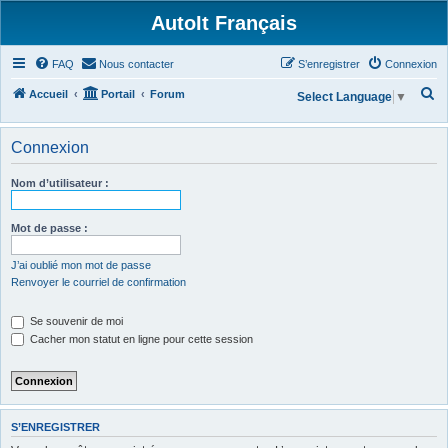
AutoIt Français
FAQ
Nous contacter
S’enregistrer
Connexion
R
Accueil
Portail
Forum
Select Language
▼
e
c
Connexion
h
Nom d’utilisateur :
e
r
Mot de passe :
c
h
J’ai oublié mon mot de passe
Renvoyer le courriel de confirmation
e
r
Se souvenir de moi
Cacher mon statut en ligne pour cette session
S’ENREGISTRER