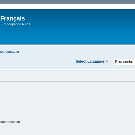
 Français
Francophone AutoIt
us contacter
Select Language
▼
 cette session