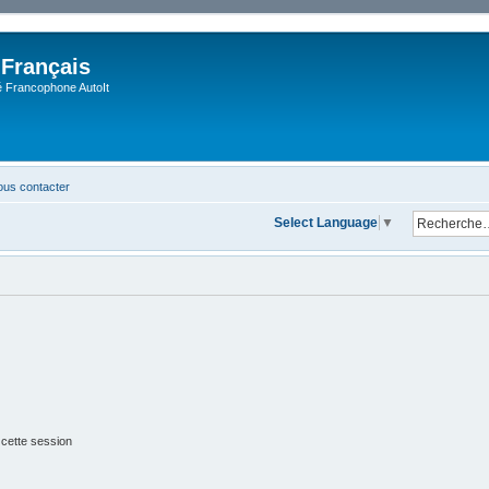
 Français
Francophone AutoIt
us contacter
Select Language
▼
 cette session