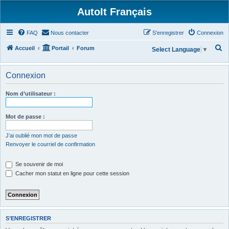
AutoIt Français
FAQ
Nous contacter
S’enregistrer
Connexion
R
Accueil
Portail
Forum
Select Language
▼
e
c
Connexion
h
Nom d’utilisateur :
e
r
Mot de passe :
c
h
J’ai oublié mon mot de passe
Renvoyer le courriel de confirmation
e
r
Se souvenir de moi
Cacher mon statut en ligne pour cette session
S’ENREGISTRER