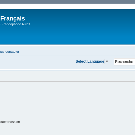
 Français
Francophone AutoIt
us contacter
Select Language
▼
 cette session