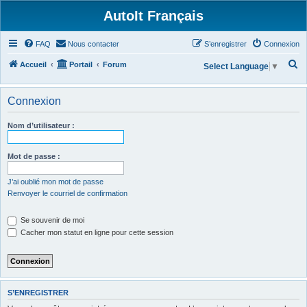
AutoIt Français
FAQ
Nous contacter
S’enregistrer
Connexion
R
Accueil
Portail
Forum
Select Language
▼
e
c
Connexion
h
Nom d’utilisateur :
e
r
Mot de passe :
c
h
J’ai oublié mon mot de passe
Renvoyer le courriel de confirmation
e
r
Se souvenir de moi
Cacher mon statut en ligne pour cette session
S’ENREGISTRER