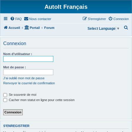
AutoIt Français
FAQ
Nous contacter
S’enregistrer
Connexion
R
Accueil
Portail
Forum
Select Language
▼
e
c
Connexion
h
Nom d’utilisateur :
e
r
Mot de passe :
c
h
J’ai oublié mon mot de passe
Renvoyer le courriel de confirmation
e
r
Se souvenir de moi
Cacher mon statut en ligne pour cette session
S’ENREGISTRER