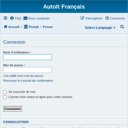
AutoIt Français
FAQ
Nous contacter
S’enregistrer
Connexion
R
Accueil
Portail
Forum
Select Language
▼
e
c
Connexion
h
Nom d’utilisateur :
e
r
Mot de passe :
c
h
J’ai oublié mon mot de passe
Renvoyer le courriel de confirmation
e
r
Se souvenir de moi
Cacher mon statut en ligne pour cette session
S’ENREGISTRER