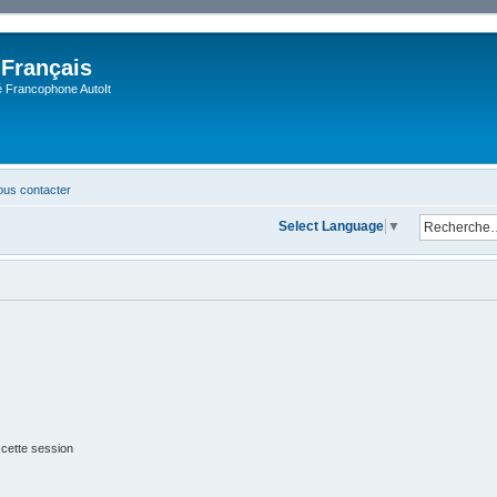
 Français
Francophone AutoIt
us contacter
Select Language
▼
 cette session