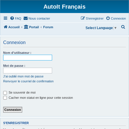
AutoIt Français
FAQ
Nous contacter
S’enregistrer
Connexion
R
Accueil
Portail
Forum
Select Language
▼
e
c
Connexion
h
Nom d’utilisateur :
e
r
Mot de passe :
c
h
J’ai oublié mon mot de passe
Renvoyer le courriel de confirmation
e
r
Se souvenir de moi
Cacher mon statut en ligne pour cette session
S’ENREGISTRER