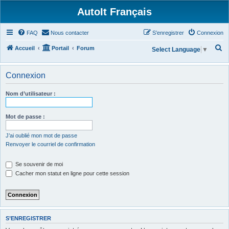
AutoIt Français
FAQ
Nous contacter
S’enregistrer
Connexion
R
Accueil
Portail
Forum
Select Language
▼
e
c
Connexion
h
Nom d’utilisateur :
e
r
Mot de passe :
c
h
J’ai oublié mon mot de passe
Renvoyer le courriel de confirmation
e
r
Se souvenir de moi
Cacher mon statut en ligne pour cette session
S’ENREGISTRER