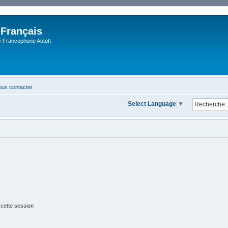
 Français
Francophone AutoIt
us contacter
Select Language
▼
 cette session