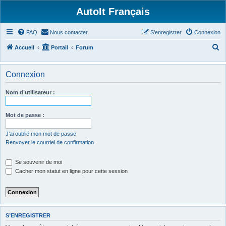
AutoIt Français
FAQ
Nous contacter
S’enregistrer
Connexion
R
Accueil
Portail
Forum
e
c
Connexion
h
Nom d’utilisateur :
e
r
Mot de passe :
c
h
J’ai oublié mon mot de passe
Renvoyer le courriel de confirmation
e
r
Se souvenir de moi
Cacher mon statut en ligne pour cette session
S’ENREGISTRER