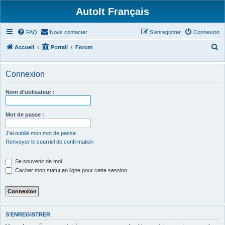
AutoIt Français
FAQ
Nous contacter
S’enregistrer
Connexion
R
Accueil
Portail
Forum
e
c
Connexion
h
Nom d’utilisateur :
e
r
Mot de passe :
c
h
J’ai oublié mon mot de passe
Renvoyer le courriel de confirmation
e
r
Se souvenir de moi
Cacher mon statut en ligne pour cette session
S’ENREGISTRER