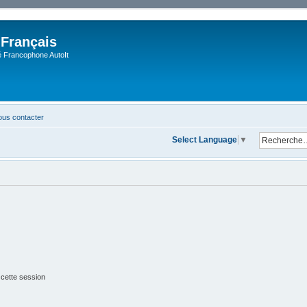
 Français
Francophone AutoIt
us contacter
Select Language
▼
 cette session