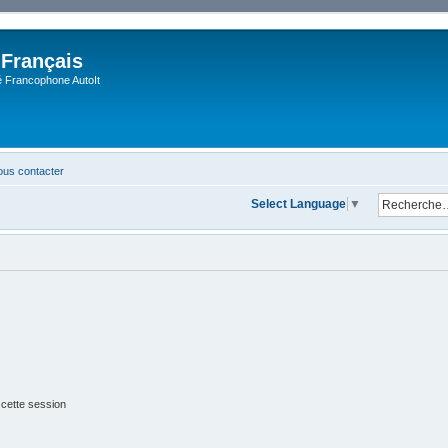
 Français
Francophone AutoIt
us contacter
Select Language
▼
 cette session