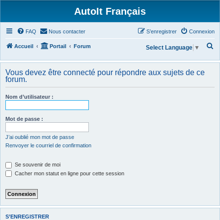
AutoIt Français
FAQ
Nous contacter
S’enregistrer
Connexion
R
Accueil
Portail
Forum
Select Language
▼
e
c
Vous devez être connecté pour répondre aux sujets de ce
forum.
h
e
Nom d’utilisateur :
r
c
Mot de passe :
h
J’ai oublié mon mot de passe
e
Renvoyer le courriel de confirmation
r
Se souvenir de moi
Cacher mon statut en ligne pour cette session
S’ENREGISTRER