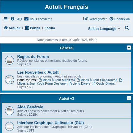
AutoIt Français
FAQ
Nous contacter
S’enregistrer
Connexion
R
Accueil
Portail
Forum
Select Language
▼
e
Nous sommes le dim. 09 août 2026 16:19
c
Général
h
Règles du Forum
e
Règles, consignes et mentions légales du forum.
r
Sujets :
8
c
Les Nouvelles d'AutoIt
Les nouvelles concernant AutoIt et ses outils.
h
Sous-forums :
Mises à Jour AutoIt V3
,
Mises à Jour Scite4AutoIt
,
Mises à Jour Koda Form Designer
,
Liens Divers
,
Outils Divers
e
Sujets :
66
r
Autoit v3
Aide Générale
Aide et conseils concernant AutoIt et ses outils.
Sujets :
10184
Interface Graphique Utilisateur (GUI)
Aide sur les Interfaces Graphique Utilisateurs (GUI).
Sujets :
813