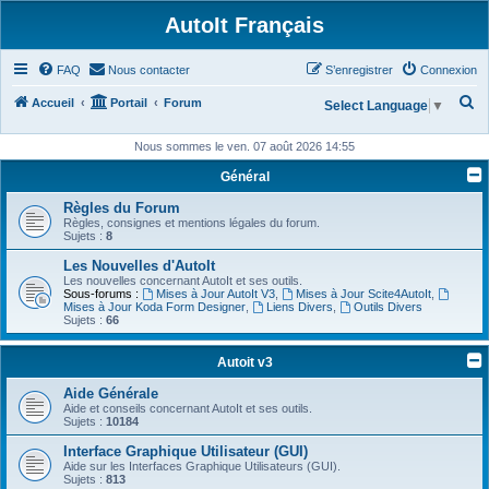
AutoIt Français
FAQ
Nous contacter
S’enregistrer
Connexion
R
Accueil
Portail
Forum
Select Language
▼
e
Nous sommes le ven. 07 août 2026 14:55
c
Général
h
Règles du Forum
e
Règles, consignes et mentions légales du forum.
r
Sujets :
8
c
Les Nouvelles d'AutoIt
Les nouvelles concernant AutoIt et ses outils.
h
Sous-forums :
Mises à Jour AutoIt V3
,
Mises à Jour Scite4AutoIt
,
Mises à Jour Koda Form Designer
,
Liens Divers
,
Outils Divers
e
Sujets :
66
r
Autoit v3
Aide Générale
Aide et conseils concernant AutoIt et ses outils.
Sujets :
10184
Interface Graphique Utilisateur (GUI)
Aide sur les Interfaces Graphique Utilisateurs (GUI).
Sujets :
813