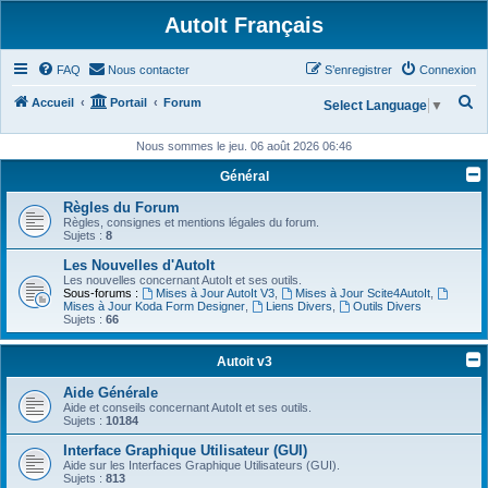
AutoIt Français
FAQ
Nous contacter
S’enregistrer
Connexion
R
Accueil
Portail
Forum
Select Language
▼
e
Nous sommes le jeu. 06 août 2026 06:46
c
Général
h
Règles du Forum
e
Règles, consignes et mentions légales du forum.
r
Sujets :
8
c
Les Nouvelles d'AutoIt
Les nouvelles concernant AutoIt et ses outils.
h
Sous-forums :
Mises à Jour AutoIt V3
,
Mises à Jour Scite4AutoIt
,
Mises à Jour Koda Form Designer
,
Liens Divers
,
Outils Divers
e
Sujets :
66
r
Autoit v3
Aide Générale
Aide et conseils concernant AutoIt et ses outils.
Sujets :
10184
Interface Graphique Utilisateur (GUI)
Aide sur les Interfaces Graphique Utilisateurs (GUI).
Sujets :
813