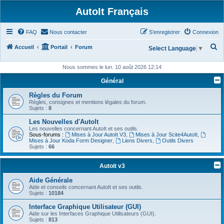
AutoIt Français
FAQ
Nous contacter
S’enregistrer
Connexion
R
Accueil
Portail
Forum
Select Language
▼
e
Nous sommes le lun. 10 août 2026 12:14
c
Général
h
Règles du Forum
e
Règles, consignes et mentions légales du forum.
r
Sujets :
8
c
Les Nouvelles d'AutoIt
Les nouvelles concernant AutoIt et ses outils.
h
Sous-forums :
Mises à Jour AutoIt V3
,
Mises à Jour Scite4AutoIt
,
Mises à Jour Koda Form Designer
,
Liens Divers
,
Outils Divers
e
Sujets :
66
r
Autoit v3
Aide Générale
Aide et conseils concernant AutoIt et ses outils.
Sujets :
10184
Interface Graphique Utilisateur (GUI)
Aide sur les Interfaces Graphique Utilisateurs (GUI).
Sujets :
813