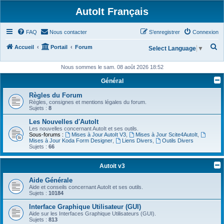
AutoIt Français
FAQ
Nous contacter
S’enregistrer
Connexion
R
Accueil
Portail
Forum
Select Language
▼
e
Nous sommes le sam. 08 août 2026 18:52
c
Général
h
Règles du Forum
e
Règles, consignes et mentions légales du forum.
r
Sujets :
8
c
Les Nouvelles d'AutoIt
Les nouvelles concernant AutoIt et ses outils.
h
Sous-forums :
Mises à Jour AutoIt V3
,
Mises à Jour Scite4AutoIt
,
Mises à Jour Koda Form Designer
,
Liens Divers
,
Outils Divers
e
Sujets :
66
r
Autoit v3
Aide Générale
Aide et conseils concernant AutoIt et ses outils.
Sujets :
10184
Interface Graphique Utilisateur (GUI)
Aide sur les Interfaces Graphique Utilisateurs (GUI).
Sujets :
813