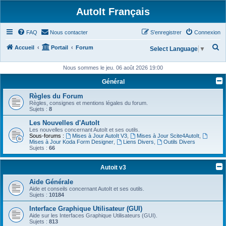
AutoIt Français
FAQ
Nous contacter
S’enregistrer
Connexion
R
Accueil
Portail
Forum
Select Language
▼
e
Nous sommes le jeu. 06 août 2026 19:00
c
Général
h
Règles du Forum
e
Règles, consignes et mentions légales du forum.
r
Sujets :
8
c
Les Nouvelles d'AutoIt
Les nouvelles concernant AutoIt et ses outils.
h
Sous-forums :
Mises à Jour AutoIt V3
,
Mises à Jour Scite4AutoIt
,
Mises à Jour Koda Form Designer
,
Liens Divers
,
Outils Divers
e
Sujets :
66
r
Autoit v3
Aide Générale
Aide et conseils concernant AutoIt et ses outils.
Sujets :
10184
Interface Graphique Utilisateur (GUI)
Aide sur les Interfaces Graphique Utilisateurs (GUI).
Sujets :
813