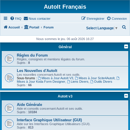
AutoIt Français
FAQ
Nous contacter
S’enregistrer
Connexion
R
Accueil
Portail
Forum
Select Language
▼
e
Nous sommes le jeu. 06 août 2026 16:27
c
Général
h
Règles du Forum
e
Règles, consignes et mentions légales du forum.
r
Sujets :
8
c
Les Nouvelles d'AutoIt
Les nouvelles concernant AutoIt et ses outils.
h
Sous-forums :
Mises à Jour AutoIt V3
,
Mises à Jour Scite4AutoIt
,
Mises à Jour Koda Form Designer
,
Liens Divers
,
Outils Divers
e
Sujets :
66
r
Autoit v3
Aide Générale
Aide et conseils concernant AutoIt et ses outils.
Sujets :
10184
Interface Graphique Utilisateur (GUI)
Aide sur les Interfaces Graphique Utilisateurs (GUI).
Sujets :
813