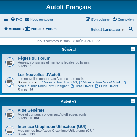
AutoIt Français
FAQ
Nous contacter
S’enregistrer
Connexion
R
Accueil
Portail
Forum
Select Language
▼
e
Nous sommes le sam. 08 août 2026 19:32
c
Général
h
Règles du Forum
e
Règles, consignes et mentions légales du forum.
r
Sujets :
8
c
Les Nouvelles d'AutoIt
Les nouvelles concernant AutoIt et ses outils.
h
Sous-forums :
Mises à Jour AutoIt V3
,
Mises à Jour Scite4AutoIt
,
Mises à Jour Koda Form Designer
,
Liens Divers
,
Outils Divers
e
Sujets :
66
r
Autoit v3
Aide Générale
Aide et conseils concernant AutoIt et ses outils.
Sujets :
10184
Interface Graphique Utilisateur (GUI)
Aide sur les Interfaces Graphique Utilisateurs (GUI).
Sujets :
813