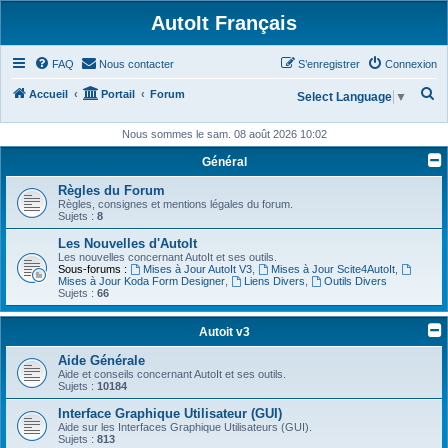
AutoIt Français
FAQ
Nous contacter
S’enregistrer
Connexion
R
Accueil
Portail
Forum
Select Language
▼
e
Nous sommes le sam. 08 août 2026 10:02
c
Général
h
Règles du Forum
e
Règles, consignes et mentions légales du forum.
r
Sujets :
8
c
Les Nouvelles d'AutoIt
Les nouvelles concernant AutoIt et ses outils.
h
Sous-forums :
Mises à Jour AutoIt V3
,
Mises à Jour Scite4AutoIt
,
Mises à Jour Koda Form Designer
,
Liens Divers
,
Outils Divers
e
Sujets :
66
r
Autoit v3
Aide Générale
Aide et conseils concernant AutoIt et ses outils.
Sujets :
10184
Interface Graphique Utilisateur (GUI)
Aide sur les Interfaces Graphique Utilisateurs (GUI).
Sujets :
813