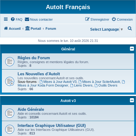
AutoIt Français
FAQ
Nous contacter
S’enregistrer
Connexion
R
Accueil
Portail
Forum
Select Language
▼
e
Nous sommes le lun. 10 août 2026 21:31
c
Général
h
Règles du Forum
e
Règles, consignes et mentions légales du forum.
r
Sujets :
8
c
Les Nouvelles d'AutoIt
Les nouvelles concernant AutoIt et ses outils.
h
Sous-forums :
Mises à Jour AutoIt V3
,
Mises à Jour Scite4AutoIt
,
Mises à Jour Koda Form Designer
,
Liens Divers
,
Outils Divers
e
Sujets :
66
r
Autoit v3
Aide Générale
Aide et conseils concernant AutoIt et ses outils.
Sujets :
10184
Interface Graphique Utilisateur (GUI)
Aide sur les Interfaces Graphique Utilisateurs (GUI).
Sujets :
813