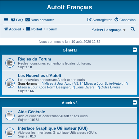
AutoIt Français
FAQ
Nous contacter
S’enregistrer
Connexion
R
Accueil
Portail
Forum
Select Language
▼
e
Nous sommes le lun. 10 août 2026 12:32
c
Général
h
Règles du Forum
e
Règles, consignes et mentions légales du forum.
r
Sujets :
8
c
Les Nouvelles d'AutoIt
Les nouvelles concernant AutoIt et ses outils.
h
Sous-forums :
Mises à Jour AutoIt V3
,
Mises à Jour Scite4AutoIt
,
Mises à Jour Koda Form Designer
,
Liens Divers
,
Outils Divers
e
Sujets :
66
r
Autoit v3
Aide Générale
Aide et conseils concernant AutoIt et ses outils.
Sujets :
10184
Interface Graphique Utilisateur (GUI)
Aide sur les Interfaces Graphique Utilisateurs (GUI).
Sujets :
813