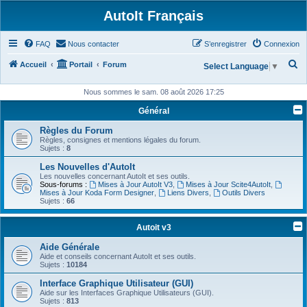
AutoIt Français
FAQ
Nous contacter
S’enregistrer
Connexion
R
Accueil
Portail
Forum
Select Language
▼
e
Nous sommes le sam. 08 août 2026 17:25
c
Général
h
Règles du Forum
e
Règles, consignes et mentions légales du forum.
r
Sujets :
8
c
Les Nouvelles d'AutoIt
Les nouvelles concernant AutoIt et ses outils.
h
Sous-forums :
Mises à Jour AutoIt V3
,
Mises à Jour Scite4AutoIt
,
Mises à Jour Koda Form Designer
,
Liens Divers
,
Outils Divers
e
Sujets :
66
r
Autoit v3
Aide Générale
Aide et conseils concernant AutoIt et ses outils.
Sujets :
10184
Interface Graphique Utilisateur (GUI)
Aide sur les Interfaces Graphique Utilisateurs (GUI).
Sujets :
813