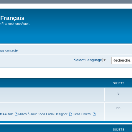
 Français
Francophone AutoIt
us contacter
Select Language
▼
SUJETS
8
66
te4AutoIt
,
Mises à Jour Koda Form Designer
,
Liens Divers
,
SUJETS