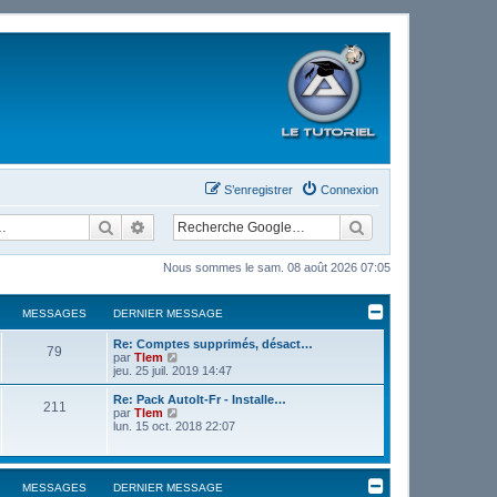
S’enregistrer
Connexion
Rechercher
Recherche avancée
Nous sommes le sam. 08 août 2026 07:05
MESSAGES
DERNIER MESSAGE
Re: Comptes supprimés, désact…
79
V
par
Tlem
o
jeu. 25 juil. 2019 14:47
i
r
Re: Pack AutoIt-Fr - Installe…
211
l
V
par
Tlem
e
o
lun. 15 oct. 2018 22:07
d
i
e
r
r
l
n
e
MESSAGES
DERNIER MESSAGE
i
d