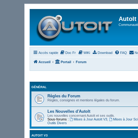
AutoIt
Communauté 
Accès rapide
Doc Fr
WiKi
Download
FAQ
No
Accueil
Portail
Forum
GÉNÉRAL
Règles du Forum
Règles, consignes et mentions légales du forum.
Les Nouvelles d'AutoIt
Les nouvelles concernant AutoIt et ses outils.
Sous-forums :
Mises à Jour AutoIt V3
,
Mises à Jour Sci
Outils Divers
AUTOIT V3