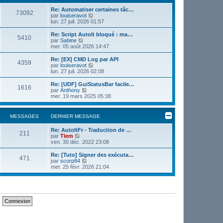
e
e
r
Re: Automatiser certaines tâc…
r
73092
m
V
par
louiseravot
n
e
o
lun. 27 juil. 2026 01:57
i
s
i
e
s
r
r
Re: Script AutoIt bloqué : ma…
5410
a
l
m
V
par
Sabine
g
e
e
o
mer. 05 août 2026 14:47
e
d
s
i
e
s
r
Re: [EX] CMD Log par API
4359
r
a
l
V
par
louiseravot
n
g
e
o
lun. 27 juil. 2026 02:08
i
e
d
i
e
e
r
Re: [UDF] GuiStatusBar facile…
r
1616
r
l
V
par
Anthony
m
n
e
o
mer. 19 mars 2025 05:38
e
i
d
i
s
e
e
r
s
r
r
l
MESSAGES
DERNIER MESSAGE
a
m
n
e
g
e
i
d
e
s
Re: AutoItFr - Traduction de …
e
e
211
V
s
par
Tlem
r
r
o
a
ven. 30 déc. 2022 23:08
m
n
i
g
e
i
r
e
s
Re: [Tuto] Signer des exécuta…
e
471
l
V
s
par
scorp84
r
e
o
a
mer. 25 févr. 2026 21:04
m
d
i
g
e
e
r
e
s
r
l
s
n
e
a
i
d
g
e
e
e
r
r
m
n
e
i