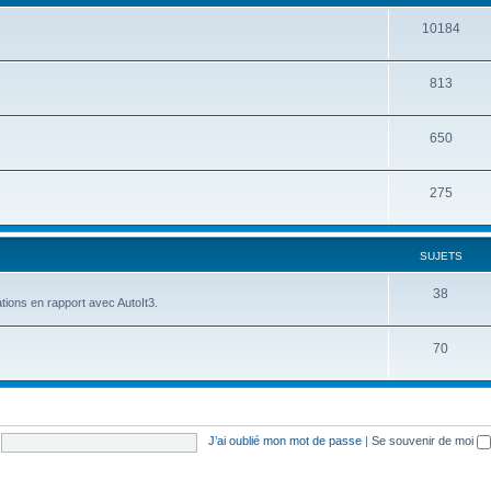
10184
813
650
275
SUJETS
38
tions en rapport avec AutoIt3.
70
J’ai oublié mon mot de passe
|
Se souvenir de moi