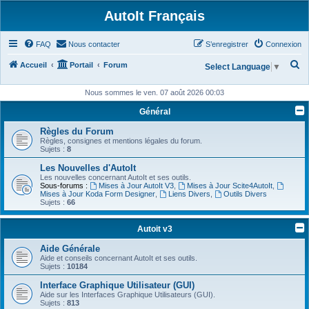
AutoIt Français
FAQ
Nous contacter
S’enregistrer
Connexion
R
Accueil
Portail
Forum
Select Language
▼
e
Nous sommes le ven. 07 août 2026 00:03
c
Général
h
Règles du Forum
e
Règles, consignes et mentions légales du forum.
r
Sujets :
8
c
Les Nouvelles d'AutoIt
Les nouvelles concernant AutoIt et ses outils.
h
Sous-forums :
Mises à Jour AutoIt V3
,
Mises à Jour Scite4AutoIt
,
Mises à Jour Koda Form Designer
,
Liens Divers
,
Outils Divers
e
Sujets :
66
r
Autoit v3
Aide Générale
Aide et conseils concernant AutoIt et ses outils.
Sujets :
10184
Interface Graphique Utilisateur (GUI)
Aide sur les Interfaces Graphique Utilisateurs (GUI).
Sujets :
813