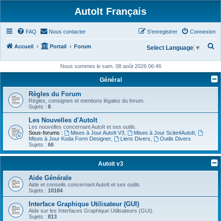
AutoIt Français
FAQ
Nous contacter
S’enregistrer
Connexion
R
Accueil
Portail
Forum
Select Language
▼
e
Nous sommes le sam. 08 août 2026 06:46
c
Général
h
Règles du Forum
e
Règles, consignes et mentions légales du forum.
r
Sujets :
8
c
Les Nouvelles d'AutoIt
Les nouvelles concernant AutoIt et ses outils.
h
Sous-forums :
Mises à Jour AutoIt V3
,
Mises à Jour Scite4AutoIt
,
Mises à Jour Koda Form Designer
,
Liens Divers
,
Outils Divers
e
Sujets :
66
r
Autoit v3
Aide Générale
Aide et conseils concernant AutoIt et ses outils.
Sujets :
10184
Interface Graphique Utilisateur (GUI)
Aide sur les Interfaces Graphique Utilisateurs (GUI).
Sujets :
813