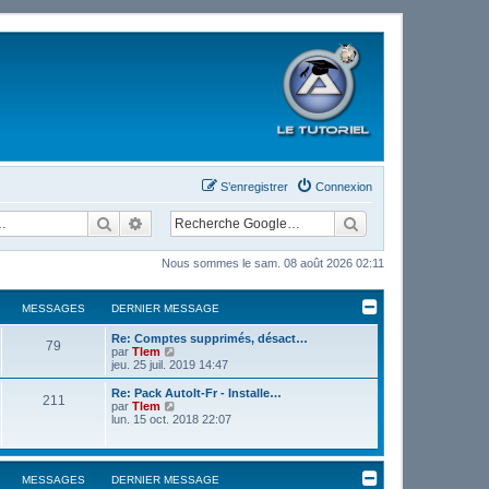
S’enregistrer
Connexion
Rechercher
Recherche avancée
Nous sommes le sam. 08 août 2026 02:11
MESSAGES
DERNIER MESSAGE
Re: Comptes supprimés, désact…
79
V
par
Tlem
o
jeu. 25 juil. 2019 14:47
i
r
Re: Pack AutoIt-Fr - Installe…
211
l
V
par
Tlem
e
o
lun. 15 oct. 2018 22:07
d
i
e
r
r
l
n
e
MESSAGES
DERNIER MESSAGE
i
d