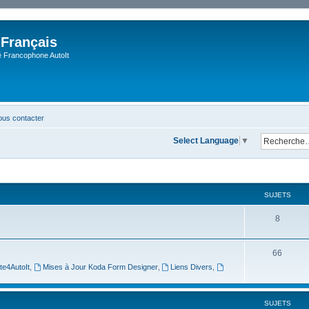
 Français
Francophone AutoIt
us contacter
Select Language
▼
SUJETS
8
66
te4AutoIt
,
Mises à Jour Koda Form Designer
,
Liens Divers
,
SUJETS